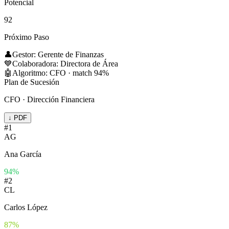
Potencial
92
Próximo Paso
👤
Gestor:
Gerente de Finanzas
💙
Colaboradora:
Directora de Área
🤖
Algoritmo:
CFO · match 94%
Plan de Sucesión
CFO · Dirección Financiera
↓ PDF
#
1
AG
Ana García
94
%
#
2
CL
Carlos López
87
%